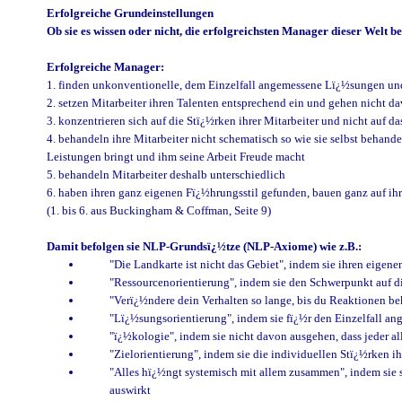
Erfolgreiche Grundeinstellungen
Ob sie es wissen oder nicht, die erfolgreichsten Manager dieser Welt
Erfolgreiche Manager:
1. finden unkonventionelle, dem Einzelfall angemessene Lï¿½sungen u
2. setzen Mitarbeiter ihren Talenten entsprechend ein und gehen nicht dav
3. konzentrieren sich auf die Stï¿½rken ihrer Mitarbeiter und nicht auf
4. behandeln ihre Mitarbeiter nicht schematisch so wie sie selbst behan
Leistungen bringt und ihm seine Arbeit Freude macht
5. behandeln Mitarbeiter deshalb unterschiedlich
6. haben ihren ganz eigenen Fï¿½hrungsstil gefunden, bauen ganz auf ih
(1. bis 6. aus Buckingham & Coffman, Seite 9)
Damit befolgen sie NLP-Grundsï¿½tze (NLP-Axiome) wie z.B.:
"Die Landkarte ist nicht das Gebiet", indem sie ihren eigen
"Ressourcenorientierung", indem sie den Schwerpunkt auf di
"Verï¿½ndere dein Verhalten so lange, bis du Reaktionen be
"Lï¿½sungsorientierung", indem sie fï¿½r den Einzelfall a
"ï¿½kologie", indem sie nicht davon ausgehen, dass jeder al
"Zielorientierung", indem sie die individuellen Stï¿½rken i
"Alles hï¿½ngt systemisch mit allem zusammen", indem sie sic
auswirkt