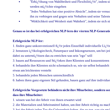
"Erhï¿½hung von Wahlfreiheit und Flexibilitï¿½t", indem si
werden mï¿½chte eingehen
"Jedes Verhalten hat eine positive Absicht", indem sie vers
ihn zu verbiegen und gegen sein Verhalten und seine Talen
"Wirklichkeit und Weisheit statt Wahrheit", indem sie sich
Genau so ist das bei erfolgreichen NLP-lern der vierten NLP-Generati
Erfolgreiche NLP-ler:
1. finden ganz unkonventionell fï¿½r jeden Einzelfall individuelle Lï¿
2. benutzen ï¿½kologiecheck, Futurepace und Inkongruenzen, um bei jedem
dabei zu unterstï¿½tzen das zu erreichen was sein "ego" will
3. bauen auf Ressourcen und Stï¿½rken ihrer Klienten und konzentrieren
4. behandeln ihre Klienten nicht schematisch so, wie sie selbst behande
etwas am leichtesten versteht
5. behandeln jeden Menschen unterschiedlich
6. haben ihren ganz eigenen Stil gefunden, bauen ganz auf ihre individu
Erfolgreiche Vorgesetzte behindern nicht ihre Mitarbeiter, sondern so
dass ihre Mitarbeiter:
1. wissen was bei der Arbeit von ihnen erwartet wird
2. die Materialien und Arbeitsmittel haben, um ihre Arbeit richtig zu mac
3. bei der Arbeit jeden Tag die Gelegenheit haben, das zu tun, was sie a