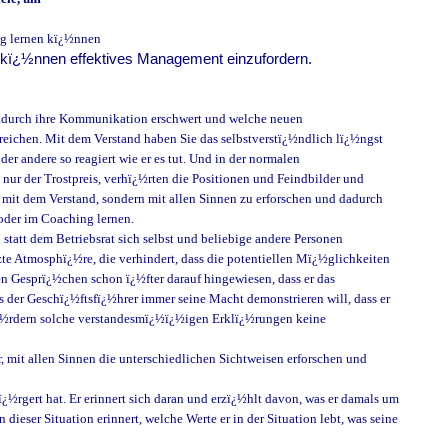
ng lernen kï¿½nnen
n kï¿½nnen effektives Management einzufordern.
dadurch ihre Kommunikation erschwert und welche neuen
rreichen. Mit dem Verstand haben Sie das selbstverstï¿½ndlich lï¿½ngst
r andere so reagiert wie er es tut. Und in der normalen
nur der Trostpreis, verhï¿½rten die Positionen und Feindbilder und
mit dem Verstand, sondern mit allen Sinnen zu erforschen und dadurch
oder im Coaching lernen.
tatt dem Betriebsrat sich selbst und beliebige andere Personen
zte Atmosphï¿½re, die verhindert, dass die potentiellen Mï¿½glichkeiten
en Gesprï¿½chen schon ï¿½fter darauf hingewiesen, dass er das
s der Geschï¿½ftsfï¿½hrer immer seine Macht demonstrieren will, dass er
h fï¿½rdern solche verstandesmï¿½ï¿½igen Erklï¿½rungen keine
, mit allen Sinnen die unterschiedlichen Sichtweisen erforschen und
eï¿½rgert hat. Er erinnert sich daran und erzï¿½hlt davon, was er damals um
ieser Situation erinnert, welche Werte er in der Situation lebt, was seine