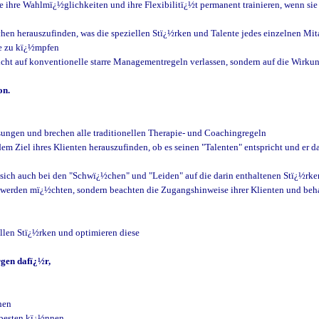
e ihre Wahlmï¿½glichkeiten und ihre Flexibilitï¿½t permanent trainieren, wenn sie
uchen herauszufinden, was die speziellen Stï¿½rken und Talente jedes einzelnen Mit
te zu kï¿½mpfen
 nicht auf konventionelle starre Managementregeln verlassen, sondern auf die Wirku
on.
½sungen und brechen alle traditionellen Therapie- und Coachingregeln
 Ziel ihres Klienten herauszufinden, ob es seinen "Talenten" entspricht und er da
 sich auch bei den "Schwï¿½chen" und "Leiden" auf die darin enthaltenen Stï¿½rke
lt werden mï¿½chten, sondern beachten die Zugangshinweise ihrer Klienten und behan
ellen Stï¿½rken und optimieren diese
rgen dafï¿½r,
hen
m besten kï¿½nnen