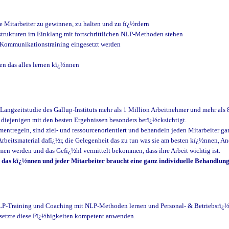
e Mitarbeiter zu gewinnen, zu halten und zu fï¿½rdern
trukturen im Einklang mit fortschrittlichen NLP-Methoden stehen
Kommunikationstraining eingesetzt werden
n das alles lernen kï¿½nnen
gzeitstudie des Gallup-Instituts mehr als 1 Million Arbeitnehmer und mehr als 80
diejenigen mit den besten Ergebnissen besonders berï¿½cksichtigt.
ntregeln, sind ziel- und ressourcenorientiert und behandeln jeden Mitarbeiter gan
Arbeitsmaterial dafï¿½r, die Gelegenheit das zu tun was sie am besten kï¿½nnen, A
men werden und das Gefï¿½hl vermittelt bekommen, dass ihre Arbeit wichtig ist.
 das kï¿½nnen und jeder Mitarbeiter braucht eine ganz individuelle Behandlung
LP-Training und Coaching mit NLP-Methoden lernen und Personal- & Betriebsrï¿
rgesetzte diese Fï¿½higkeiten kompetent anwenden.