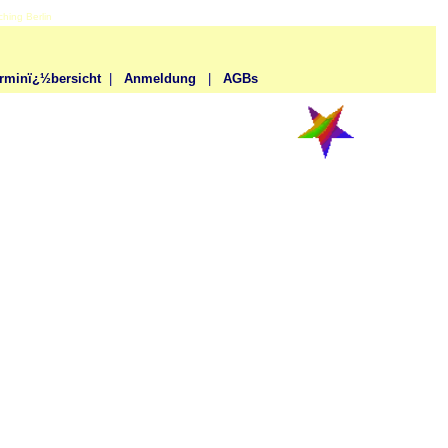
hing Berlin
rminï¿½bersicht
|
Anmeldung
|
AGBs