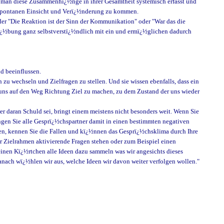
 man diese Zusammenhï¿½nge in ihrer Gesamtheit systemisch erfasst und
r spontanen Einsicht und Verï¿½nderung zu kommen.
er "Die Reaktion ist der Sinn der Kommunikation" oder "War das die
e ï¿½bung ganz selbstverstï¿½ndlich mit ein und ermï¿½glichen dadurch
d beeinflussen.
u wechseln und Zielfragen zu stellen. Und sie wissen ebenfalls, dass ein
t: uns auf den Weg Richtung Ziel zu machen, zu dem Zustand der uns wieder
 daran Schuld sei, bringt einem meistens nicht besonders weit. Wenn Sie
ringen Sie alle Gesprï¿½chspartner damit in einen bestimmten negativen
ben, kennen Sie die Fallen und kï¿½nnen das Gesprï¿½chsklima durch Ihre
r Zielrahmen aktivierende Fragen stehen oder zum Beispiel einen
leinen Kï¿½rtchen alle Ideen dazu sammeln was wir angesichts dieses
nach wï¿½hlen wir aus, welche Ideen wir davon weiter verfolgen wollen."