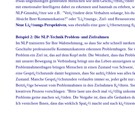
etwas ungeduldigen gestressten Menschen wie dem Geschï¿½ftsfï¿½hrer g
mit emotionaler Intelligenz dabei zu erkennen und hautnah zu erleben,
NLP-Grundsï¿½tze wie z.B.: "Verï¿½ndere dein Verhalten solange, bis du
Absicht Ihrer Kommunikation?" oder "Lï¿½sungs-, Ziel- und Ressourcenori
Neue Lï¿½sungs Perspektiven
, was ebenfalls eine gute ï¿½bersetzung f
Beispiel 2: Die NLP-Technik Problem- und Zielrahmen
Im NLP trainieren Sie Ihre Wahrnehmung, so dass Sie sehr schnell merk
Geschulte professionelle Kommunikatoren erkennen Problemfragen. Sie wis
Problem ein Ziel ist, das auf dem Kopf steht. Die Weisheit, dass das Pro
mit unserer Bewegung in Verbindung bringt uns das Leben anzueignen un
Problemrahmenfragen bringen Menschen in einen Zustand von Schwere, Unz
eine Gesprï¿½chsrunde damit beginnen, dass Sie aufzï¿½hlen was alles fal
Zustand. Manche Gesprï¿½chsrunden verlaufen immer so, jeder geht nur a
Beitrï¿½ge bewusst vom Problemrahmen in den Zielrahmen fï¿½hren. Sie 
kreativen Prozess vorschlagen: "Bitte lasst uns doch mal vï¿½llig unkomm
Problems gerne machen wï¿½rden. Die Vorgabe ist, dass alle Gedanken da
Ich versichere Ihnen, dass das wirklich Spaï¿½ macht und nach kï¿½rzest