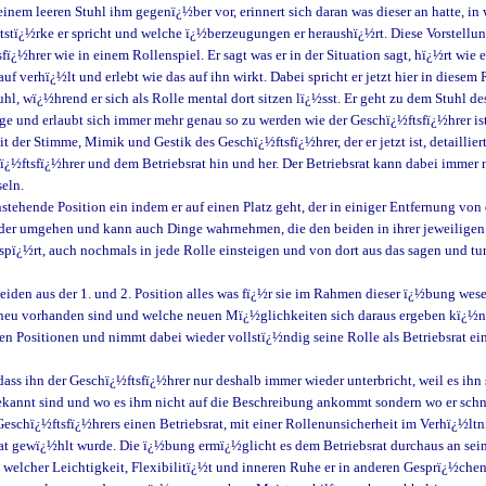
uf einem leeren Stuhl ihm gegenï¿½ber vor, erinnert sich daran was dieser an hatte, i
tï¿½rke er spricht und welche ï¿½berzeugungen er heraushï¿½rt. Diese Vorstellun
tsfï¿½hrer wie in einem Rollenspiel. Er sagt was er in der Situation sagt, hï¿½rt wi
uf verhï¿½lt und erlebt wie das auf ihn wirkt. Dabei spricht er jetzt hier in diesem 
Stuhl, wï¿½hrend er sich als Rolle mental dort sitzen lï¿½sst. Er geht zu dem Stuhl
e und erlaubt sich immer mehr genau so zu werden wie der Geschï¿½ftsfï¿½hrer ist. 
der Stimme, Mimik und Gestik des Geschï¿½ftsfï¿½hrer, der er jetzt ist, detailliert
ï¿½ftsfï¿½hrer und dem Betriebsrat hin und her. Der Betriebsrat kann dabei immer nu
eln.
enstehende Position ein indem er auf einen Platz geht, der in einiger Entfernung von
nander umgehen und kann auch Dinge wahrnehmen, die den beiden in ihrer jeweiligen
erspï¿½rt, auch nochmals in jede Rolle einsteigen und von dort aus das sagen und tu
beiden aus der 1. und 2. Position alles was fï¿½r sie im Rahmen dieser ï¿½bung wese
 neu vorhanden sind und welche neuen Mï¿½glichkeiten sich daraus ergeben kï¿½n
allen Positionen und nimmt dabei wieder vollstï¿½ndig seine Rolle als Betriebsrat ei
dass ihn der Geschï¿½ftsfï¿½hrer nur deshalb immer wieder unterbricht, weil es ihn 
bekannt sind und wo es ihm nicht auf die Beschreibung ankommt sondern wo er schn
eschï¿½ftsfï¿½hrers einen Betriebsrat, mit einer Rollenunsicherheit im Verhï¿½lt
bsrat gewï¿½hlt wurde. Die ï¿½bung ermï¿½glicht es dem Betriebsrat durchaus an 
it welcher Leichtigkeit, Flexibilitï¿½t und inneren Ruhe er in anderen Gesprï¿½ch