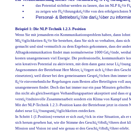
das Potential sichtbar werden zu lassen, das im NLP fï¿½r F
zu zeigen wie Fï¿½hrungskrï¿½fte von den erfolgreichsten
Personal- & Betriebsrï¿½te
darï¿½ber zu informie
Beispiel 1: Die NLP-Technik 1.2.3. Position
Wenn Sie mit jemandem ein Kommunikationsproblem haben, dann lohnt es
Mï¿½glichkeiten fï¿½r Sie bestehen, dass Sie sich so verhalten, dass si
gemacht und sind vermutlich zu dem Ergebnis gekommen, dass der andere si
Alltagskommunikation findet man normalerweise 1000 Grï¿½nde, weshalb da
kosten unangemessen viel Energie. Die professionelle, kommunikativ ko
sein kreatives Potential zu aktivieren, mit dem dann ganz neue Lï¿½su
Angenommen der Betriebsrat Herr Meier, ï¿½rgert sich ï¿½ber den Geschï¿
einsetzten), weil dieser bei den gemeinsamen Gesprï¿½chen ihm immer ins
fï¿½r einvernehmliche Regelungen zum Besten aller Beteiligten voll ausg
unangemessen findet. Doch das hat immer nur ein paar Minuten geholfen. 
ihn nicht als gleichwertigen Verhandlungspartner akzeptiert und dass er 
verstï¿½ndnisvolle Zusammenarbeit sondern ein Klima von Kampf und M
Mit der NLP-Technik 1.2.3.-Position kann der Betriebsrat jetzt in einem
dabei neue Lï¿½sungsmï¿½glichkeiten entdecken.
In Schritt 1 (1.Position) versetzt er sich zurï¿½ck in eine Situation, al
sich herum gesehen hat, wie die Stimme des Geschï¿½ftsfï¿½hrers dort klin
Mission und Vision ist und wie genau er den Geschï¿½ftsfï¿½hrer erlebt.